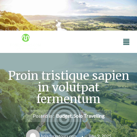
Skip
to
content
Proin tristique sapien
in volutpat
fermentum
Posted in :
Budget
,
Solo Travelling
hola.forestours.com
julio 9, 2025